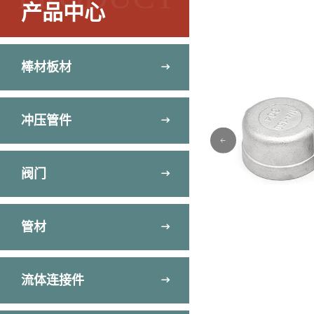
产品中心
棒材板材
冲压管件
阀门
管材
流体连接件