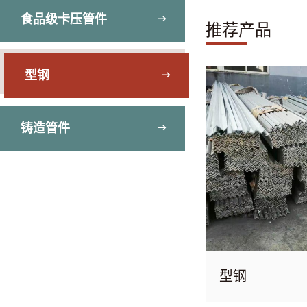
食品级卡压管件
推荐产品
型钢
铸造管件
型钢