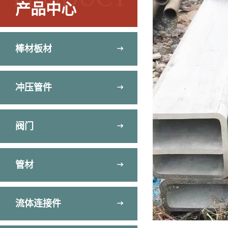
产品中心
棒材板材
冲压管件
阀门
管材
流体连接件