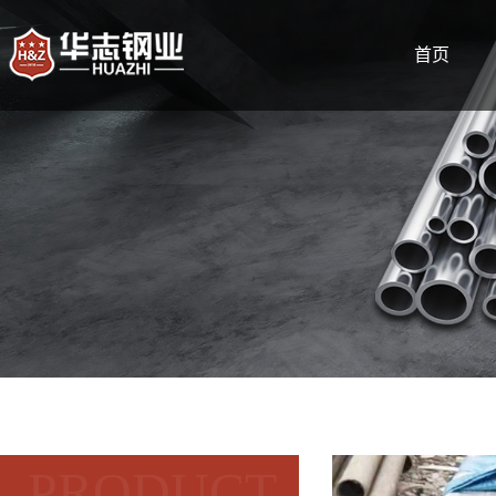
首页
PRODUCT