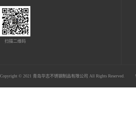
扫描二维码
Copyright © 2021 青岛华志不锈钢制品有限公司 All Rights Reserved.