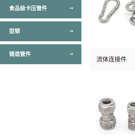
食品级卡压管件
型钢
铸造管件
流体连接件