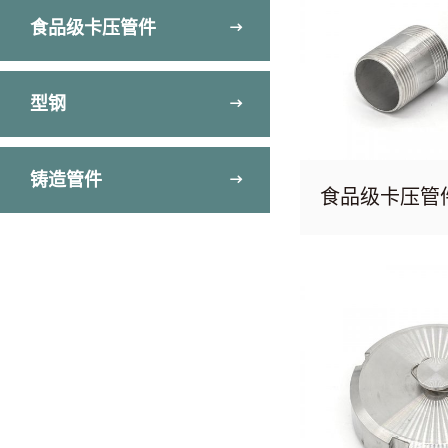
食品级卡压管件
型钢
铸造管件
食品级卡压管